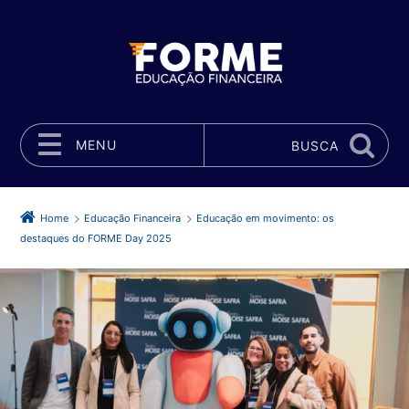
MENU
BUSCA
Pular para o conteúdo
Home
Educação Financeira
Educação em movimento: os
destaques do FORME Day 2025