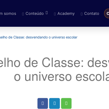
m somos
Conteúdo
Academy
Contato
C
eúdo
elho de Classe: desvendando o universo escolar
lho de Classe: de
o universo escol