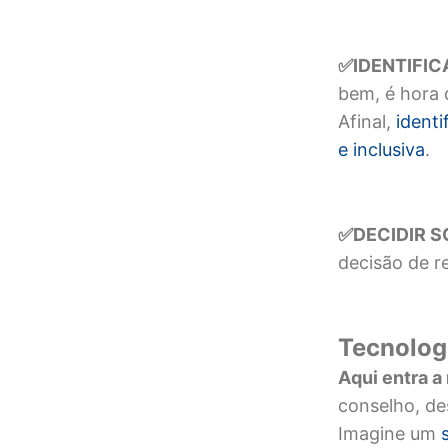
IDENTIFI
✅
bem, é hora 
Afinal,
i
denti
e inclusiva
.
DECIDIR 
✅
decisão de r
Tecnolog
Aqui entra a
conselho, de
Imagine um