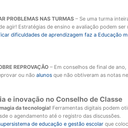
CAR
P
ROBLEMAS NAS
T
URMAS
– Se uma turma inteir
de agir! Estratégias de ensino e avaliação podem ser 
ficar dificuldades de aprendizagem faz a Educação ma
SOBRE
R
EPROVAÇÃO
– Em conselhos de final de ano, a
eprovar ou não
alunos
que não obtiveram as notas ne
ia e inovação no Conselho de Classe
 magia da tecnologia!
Ferramentas digitais podem oti
sde o agendamento até o registro das discussões.
supersistema de educação e gestão escolar
que colo