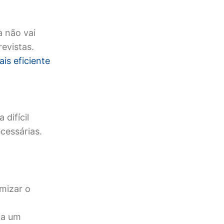
a não vai
revistas.
is eficiente
 difícil
cessárias.
mizar o
ca um