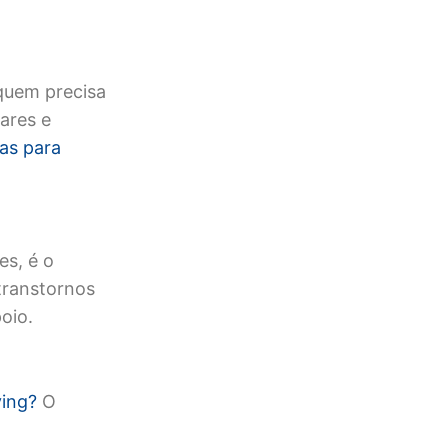
quem precisa
iares e
ias para
es, é o
 transtornos
oio.
ying?
O