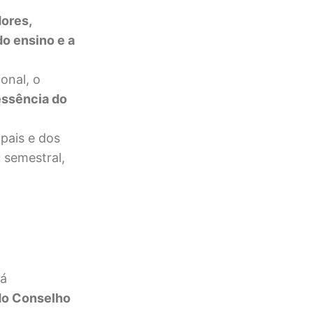
ores,
do ensino e a
onal, o
essência do
pais e dos
 semestral,
tá
do Conselho