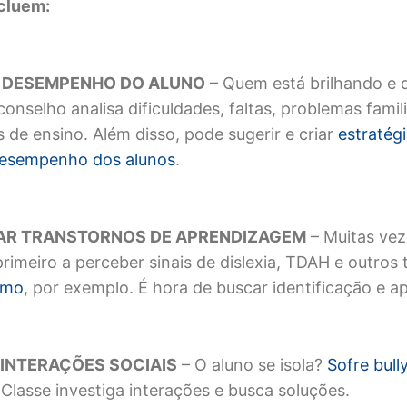
cluem:
O
D
ESEMPENHO DO
A
LUNO
– Quem está brilhando e 
onselho analisa dificuldades, faltas, problemas famil
 de ensino. Além disso, pode sugerir e criar
estratég
desempenho dos alunos
.
CAR
T
RANSTORNOS DE
A
PRENDIZAGEM
– Muitas vez
primeiro a perceber sinais de dislexia, TDAH e outros
smo
, por exemplo. É hora de buscar identificação e ap
R
I
NTERAÇÕES
S
OCIAIS
– O aluno se isola?
Sofre bull
Classe investiga interações e busca soluções.