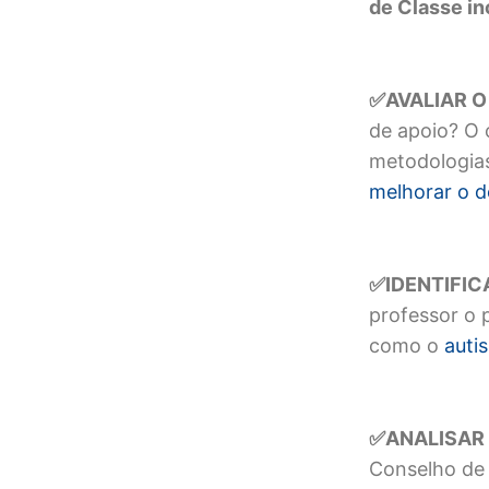
de Classe
in
AVALIAR 
✅
de apoio? O c
metodologias
melhorar o 
IDENTIFI
✅
professor o 
como o
a
uti
ANALISA
✅
Conselho de 