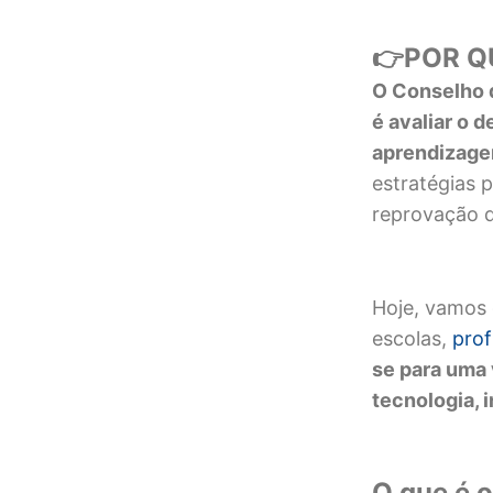
POR Q
👉
O
C
onselho
é avaliar o 
aprendizagem
estratégias 
reprovação d
Hoje, vamos 
escolas,
prof
se para uma
tecnologia, 
O que é 