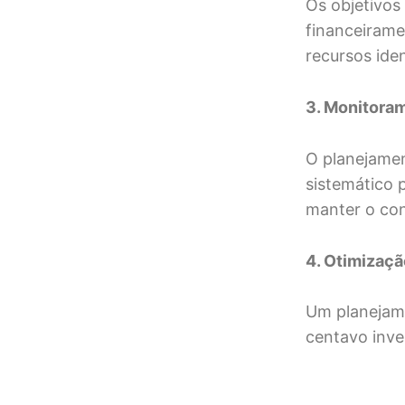
Os objetivos
financeirame
recursos iden
3. Monitora
O planejame
sistemático 
manter o cont
4. Otimizaçã
Um planejame
centavo inves