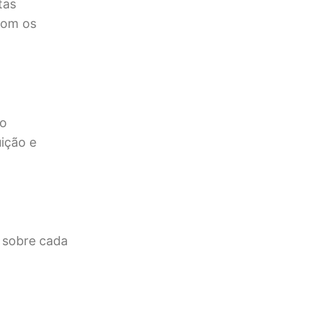
tas
com os
to
uição e
 sobre cada