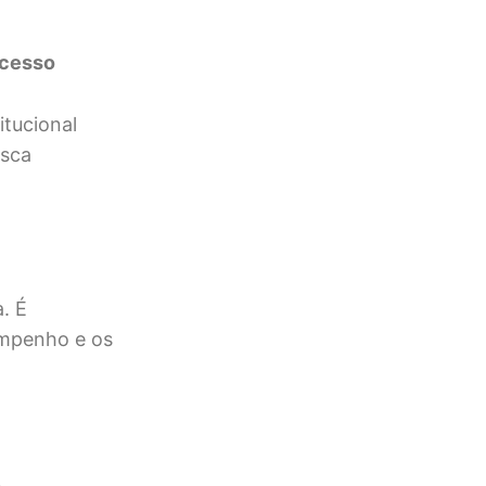
ucesso
itucional
usca
. É
empenho e os