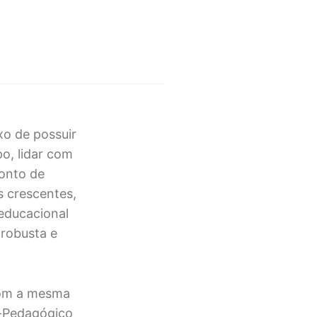
xo de possuir
o, lidar com
ponto de
s crescentes,
 educacional
 robusta e
 com a mesma
o-Pedagógico