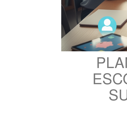
PLA
ESC
SU