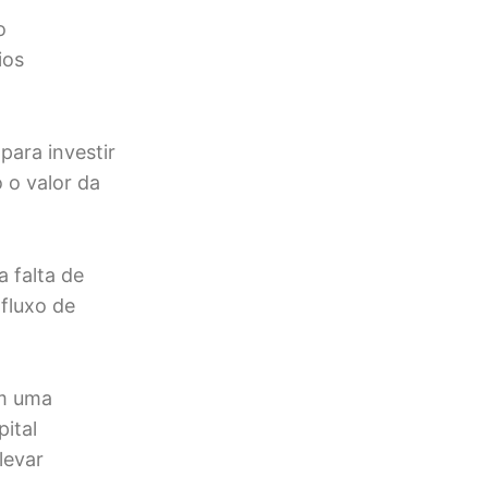
o
ios
para investir
 o valor da
 falta de
 fluxo de
em uma
pital
levar