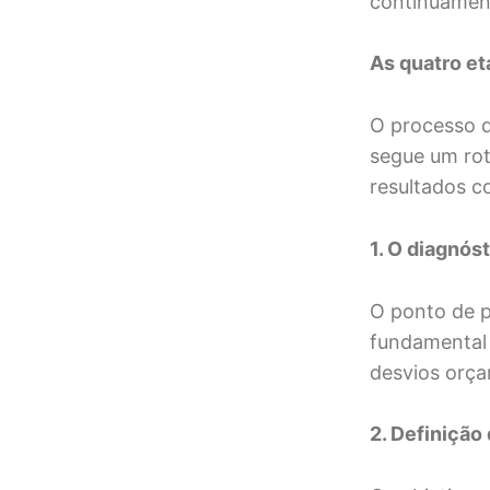
continuament
As quatro et
O processo d
segue um rot
resultados c
1. O diagnós
O ponto de p
fundamental 
desvios orça
2. Definição