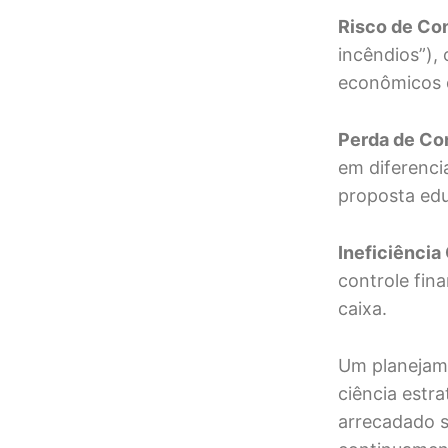
Risco de Co
incêndios”),
econômicos 
Perda de Co
em diferenci
proposta edu
Ineficiência
controle fin
caixa.
Um planejame
ciência estra
arrecadado s