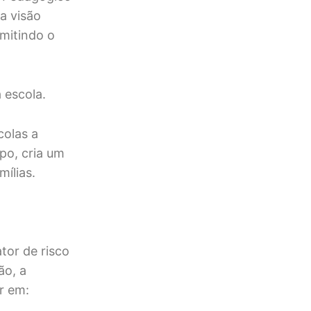
a visão
rmitindo o
 escola.
colas a
po, cria um
mílias.
tor de risco
ão, a
ar em: