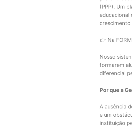
(PPP). Um pl
educacional 
crescimento
👉 Na FORME
Nosso sistem
formarem alu
diferencial p
Por que a Ge
A ausência d
e um obstácu
instituição 