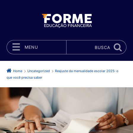
MENU
BUSCA
Pular para o conteúdo
Home
Uncategorized
Reajuste da mensalidade escolar 2025: o
que você precisa saber