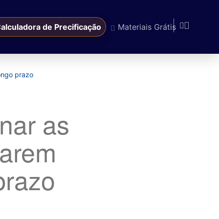
alculadora de Precificação
Materiais Grátis
ongo prazo
nar as
zarem
prazo