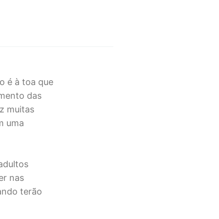
o é à toa que
imento das
az muitas
em uma
adultos
er nas
uando terão