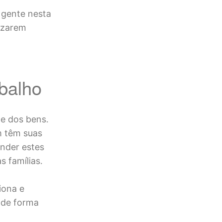
 gente nesta
mizarem
abalho
 e dos bens.
m têm suas
ender estes
s famílias.
iona e
 de forma