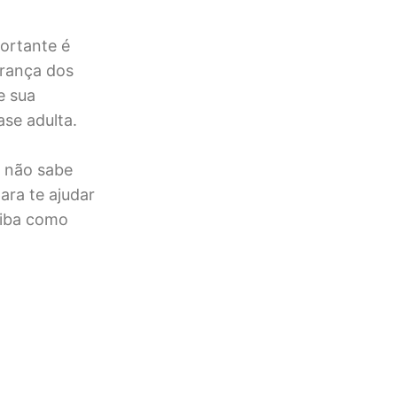
ortante é
urança dos
e sua
ase adulta.
s não sabe
ara te ajudar
aiba como