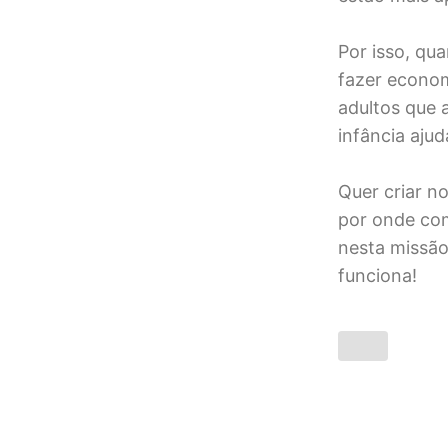
Por isso, qu
fazer econom
adultos que a
infância aju
Quer criar n
por onde com
nesta missã
funciona!