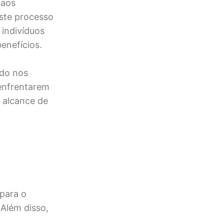
 aos
este processo
 indivíduos
enefícios.
ndo nos
 enfrentarem
o alcance de
para o
 Além disso,