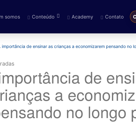
m somos
Conteúdo
Academy
Contato
C
eúdo
 importância de ensinar as crianças a economizarem pensando no l
importância de ensi
rianças a economi
ensando no longo 