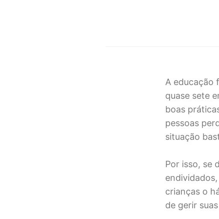
A educação f
quase sete e
boas prática
pessoas per
situação bas
Por isso, se
endividados,
crianças o h
de gerir suas