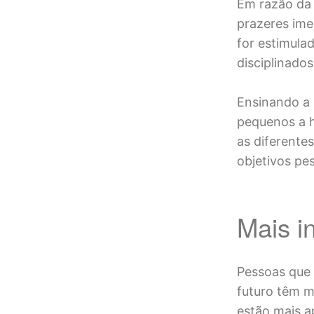
Em razão da f
prazeres ime
for estimula
disciplinado
Ensinando a 
pequenos a h
as diferentes
objetivos pe
Mais i
Pessoas que
futuro têm m
estão mais a