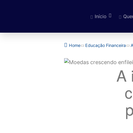
Início
Que
Pular para o cont
Home
Educação Financeira
A
A 
c
p