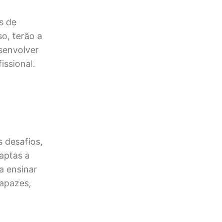
s de
o, terão a
senvolver
issional.
 desafios,
aptas a
a ensinar
apazes,