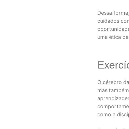
Dessa forma,
cuidados com
oportunidad
uma ética de 
Exercíc
O cérebro da
mas também m
aprendizage
comportamen
como a discip