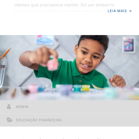
clientes que precisamos manter. Em um ambiente
LEIA MAIS
→
educacional saudável, a parceria entre escola e família
é fundamental para o desenvolvimento dos alunos. As
famílias desempenham um papel essencial no
processo de aprendizagem, por isso a comunicação
entre pais e colégio não pode ser estreita. Pensando
nisso, elaboramos algumas estratégias que podem ser
adotadas para estreitar essa relação, incluindo
atividades que promovam o engajamento das famílias,
ADMIN
EDUCAÇÃO FINANCEIRA