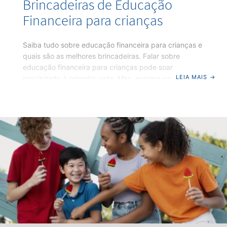
Brincadeiras de Educação
Financeira para crianças
Saiba tudo sobre educação financeira para crianças e
quais são as melhores brincadeiras. Falar sobre
educação financeira para crianças pode soar
LEIA MAIS
→
precipitado à primeira vista. Mas, engana-se quem
acredita que finanças é tema apenas para adultos.
Quanto mais cedo elas aprendem a lidar com o
dinheiro, maiores são as chances de conquistarem
uma boa qualidade de vida quando crescerem.
Contudo, brincadeiras são uma excelente forma de
ensinar. Antes de trazer dicas de como ensinar
finanças brincando, precisamos entender: Por que as
crianças precisam aprender sobre