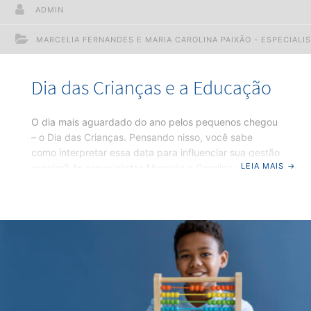
ADMIN
MARCELIA FERNANDES E MARIA CAROLINA PAIXÃO - ESPECIAL
Dia das Crianças e a Educação
O dia mais aguardado do ano pelos pequenos chegou
– o Dia das Crianças. Pensando nisso, você sabe
como interpretar essa data para influenciar sua gestão
LEIA MAIS
→
escolar? As especialistas Marcelia e Carolina do Midas
Educação sabem te dizer. Continue a leitura. Acredite
gestora escolar, se você tiver esses comportamentos
e atitudes na gestão escolar, terá melhores resultados,
menos sobrecarga e mais leveza nos seus dias. Na
gestão escolar você precisa agir como uma criança,
antes de estranhar essa informação, entenda melhor e
leia com atenção.