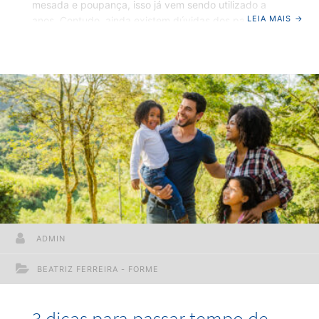
mesada e poupança, isso já vem sendo utilizado a
LEIA MAIS
→
anos. Contudo, ainda existem dúvidas dos pais sobre
qual dos dois métodos seguir e qual será o mais eficaz
nessa jornada da educação. Escolher entre dar
mesada ou incentivar os filhos a poupar desde cedo,
depende de vários fatores, mas ambos têm seus
benefícios. Abaixo você poderá verificar
detalhadamente o que compõe cada método e decidir
de acordo com
ADMIN
BEATRIZ FERREIRA - FORME
3 dicas para passar tempo de