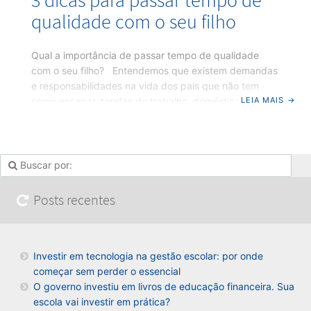
qualidade com o seu filho
Qual a importância de passar tempo de qualidade
com o seu filho? Entendemos que existem demandas
e responsabilidades na vida dos pais que não tem
LEIA MAIS
→
como escapar, tarefas do trabalho, domésticas e
pessoais estão no cotidiano de toda sociedade, mas é
importante se atentar ao tempo depositado nisso
quando se tem filhos. É necessário para que você
tenha uma qualidade de vida separar um tempo para
os filhos, para os amigos e inclusive para si mesmos. O
tempo de qualidade em família diz
Posts recentes
Investir em tecnologia na gestão escolar: por onde
começar sem perder o essencial
O governo investiu em livros de educação financeira. Sua
escola vai investir em prática?