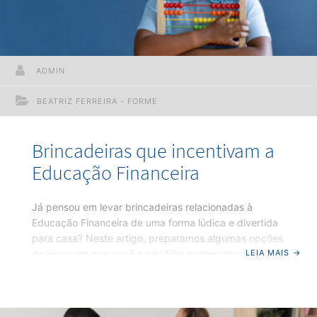
ADMIN
BEATRIZ FERREIRA - FORME
Brincadeiras que incentivam a
Educação Financeira
Já pensou em levar brincadeiras relacionadas à
Educação Financeira de uma forma lúdica e divertida
para casa? Neste artigo, preparamos algumas opções
LEIA MAIS
→
de jogos em que você e seu filho podem aprender e
se divertirem juntos, tornando o assunto mais atrativo
e promovendo a interação. Aprender a controlar os
gastos, economizar e planejar um futuro é um grande
desafio, mas é possível estimular esse aprendizado de