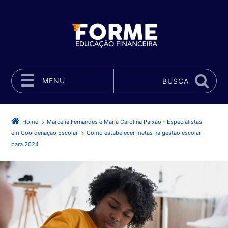
MENU
BUSCA
Pular para o conteúdo
Home
Marcelia Fernandes e Maria Carolina Paixão - Especialistas
em Coordenação Escolar
Como estabelecer metas na gestão escolar
para 2024