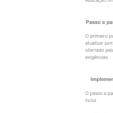
educação fin
Passo a pa
O primeiro p
atualizar ju
ofertado pela
exigências.
Implemen
O passo a pa
inclui