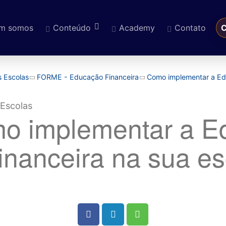
m somos
Conteúdo
Academy
Contato
C
eúdo
s Escolas
FORME - Educação Financeira
Como implementar a Edu
o implementar a E
inanceira na sua e