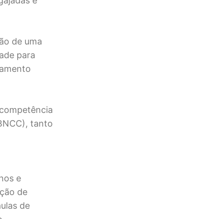
gajadas e
ção de uma
dade para
idamento
a competência
(BNCC), tanto
hos e
ação de
ulas de