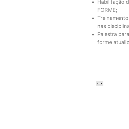
Habilitação d
FORME;
Treinamento 
nas disciplin
Palestra par
forme atuali