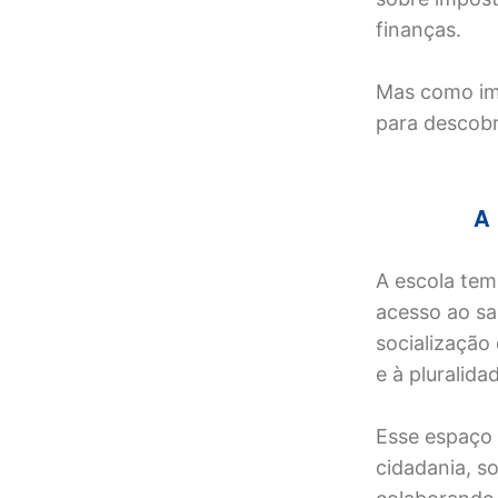
finanças.
Mas como imp
para descobr
A 
A escola te
acesso ao sa
socialização
e à pluralid
Esse espaço 
cidadania, s