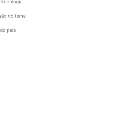
metodologia
usão do tema
ado pela