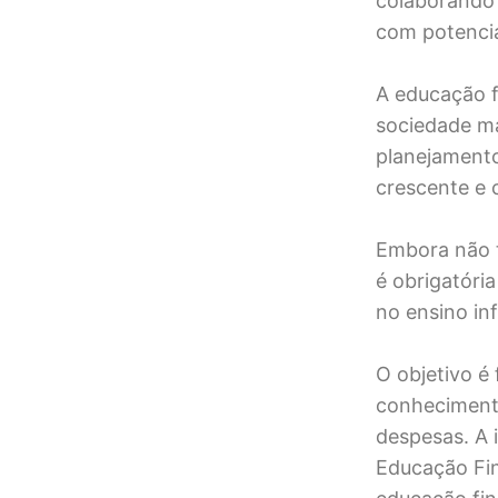
colaborando 
com potencia
A educação 
sociedade ma
planejamento
crescente e 
Embora não t
é obrigatóri
no ensino in
O objetivo é
conhecimento
despesas. A 
Educação Fin