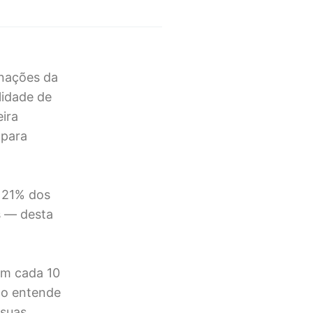
inações da
lidade de
eira
 para
 21% dos
s — desta
em cada 10
não entende
 suas