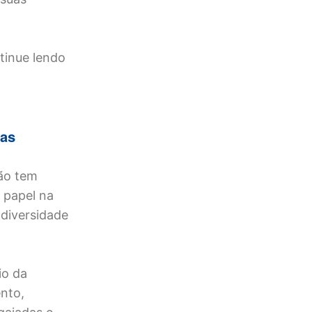
tinue lendo
las
dão tem
e papel na
 diversidade
io da
nto,