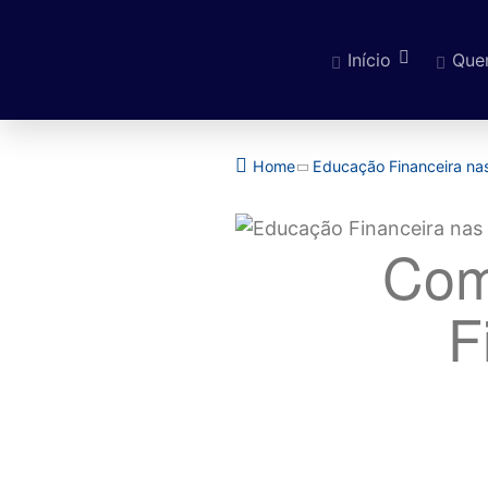
Início
Que
Pular para o cont
Home
Educação Financeira na
Com
F