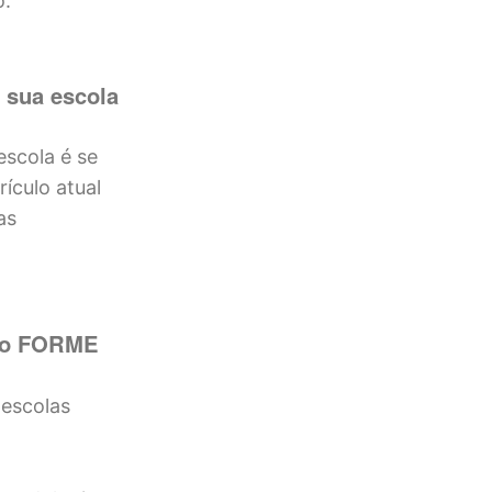
o.
 sua escola
escola é se
ículo atual
as
m o FORME
 escolas