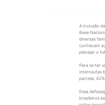
A inclusão d
Base Naciona
diversas famí
conhecem sua
planejar o fu
Para se ter 
internautas 
parcela, 42%
Essa defasag
brasileiros 
sobre impost