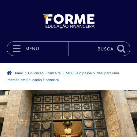
MENU
BUSCA
Pular para o conteúdo
Home
Educação Financeira
MUB3 é o passeio ideal para uma
imersão em Educação Financeira