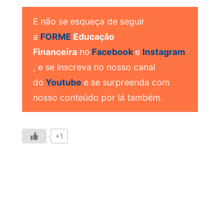
E não se esqueça de seguir
a
FORME
Educação
Financeira
no
Facebook
e
Instagram
, e se inscreva no nosso canal
do
Youtube
e se surpreenda com
nosso conteúdo por lá também.
+1