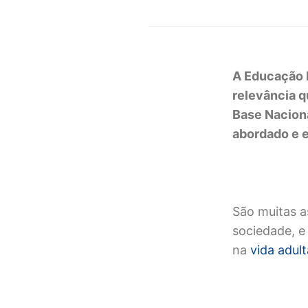
A Educação F
relevância q
Base Naciona
abordado e e
São muitas a
sociedade, e
na
vida adul