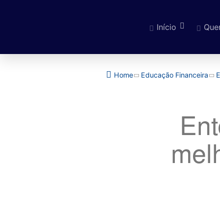
Início
Que
Pular para o cont
Home
Educação Financeira
E
Ent
melh