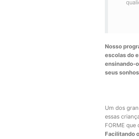
qual
Nosso progr
escolas do e
ensinando-os
seus sonhos 
Um dos grand
essas crianç
FORME que co
Facilitando 