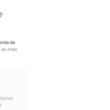
?
vida de
 ao mais
,
óprias
a