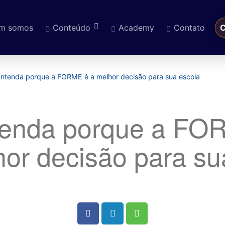
m somos
Conteúdo
Academy
Contato
C
eúdo
ntenda porque a FORME é a melhor decisão para sua escola
enda porque a FO
or decisão para su