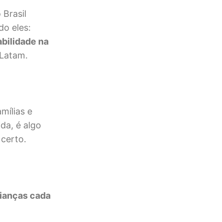
Brasil
do eles:
bilidade na
 Latam.
mílias e
da, é algo
certo.
rianças cada