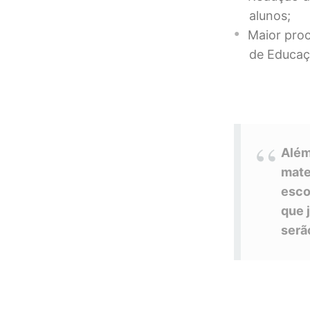
alunos;
Maior proc
de Educaç
Além
mate
esco
que 
serã