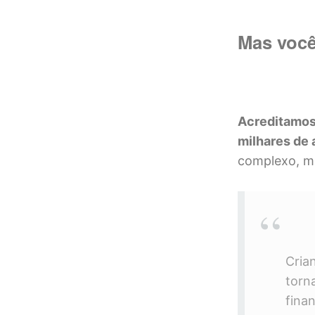
Mas você
Acreditamos 
milhares de 
complexo, m
Cria
torn
finan