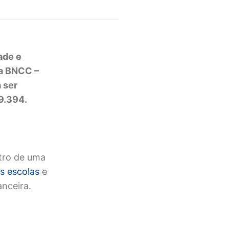
ade e
 a BNCC –
 ser
 9.394.
tro de uma
s escolas
e
nceira.