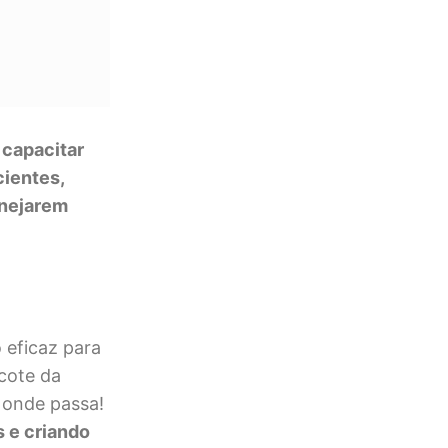
 capacitar
cientes,
anejarem
 eficaz para
cote da
 onde passa!
s e criando