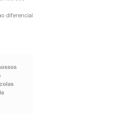
o diferencial
nossos
e
scolas
da