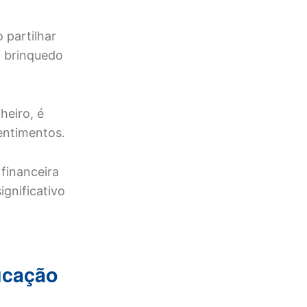
 partilhar
m brinquedo
heiro, é
entimentos.
financeira
ignificativo
ucação
!