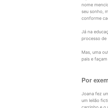
nome mencion
seu sonho, m
conforme cada
Já na educaçã
processo de 
Mas, uma out
pais e façam
Por exe
Joana fez um
um leilão fi
carrinho e o 