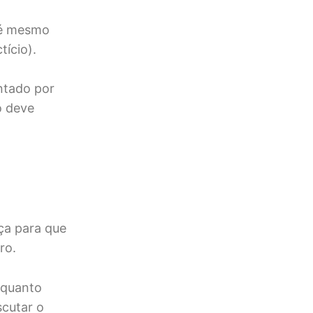
té mesmo
ício).
ntado por
o deve
ça para que
ro.
é quanto
scutar o