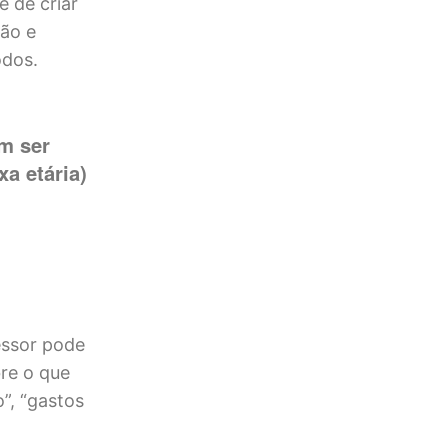
 de criar
ção e
odos.
m ser
xa etária)
essor pode
bre o que
”, “gastos