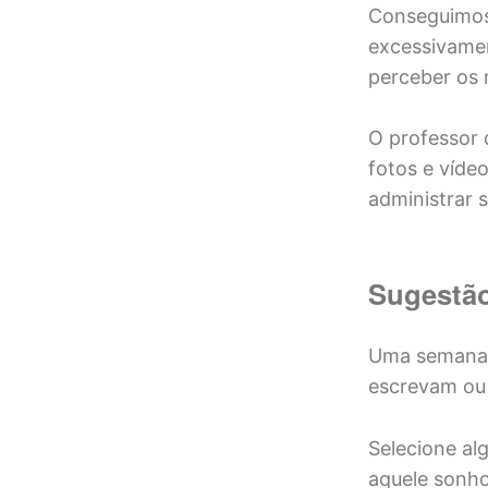
Conseguimos
excessivamen
perceber os 
O professor 
fotos e víde
administrar s
Sugestã
Uma semana a
escrevam ou
Selecione al
aquele sonho