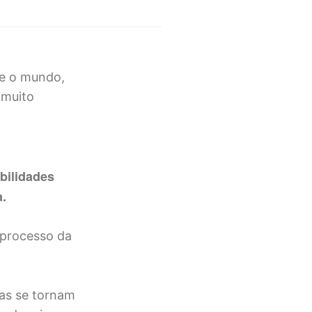
re o mundo,
 muito
bilidades
a.
 processo da
ças se tornam