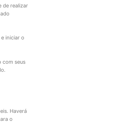
de realizar
tado
e iniciar o
o com seus
do.
veis. Haverá
para o