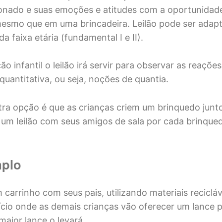
ado e suas emoções e atitudes com a oportunidade 
esmo que em uma brincadeira. Leilão pode ser adap
 faixa etária (fundamental I e II).
o infantil o leilão irá servir para observar as reações 
quantitativa, ou seja, noções de quantia.
ra opção é que as crianças criem um brinquedo junt
 um leilão com seus amigos de sala por cada brinque
mplo
 carrinho com seus pais, utilizando materiais reciclá
ctício onde as demais crianças vão oferecer um lance 
maior lance o levará.