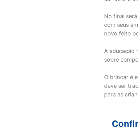
No final será
com seus ami
novo feito p
A educação f
sobre compor
O brincar é 
deve ser tra
para as crian
Confi