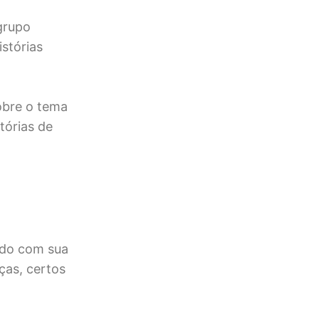
grupo
istórias
sobre o tema
tórias de
rdo com sua
ças, certos