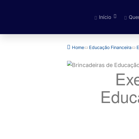
Início
Que
Pular para o cont
Home
Educação Financeira
E
Exe
Educ