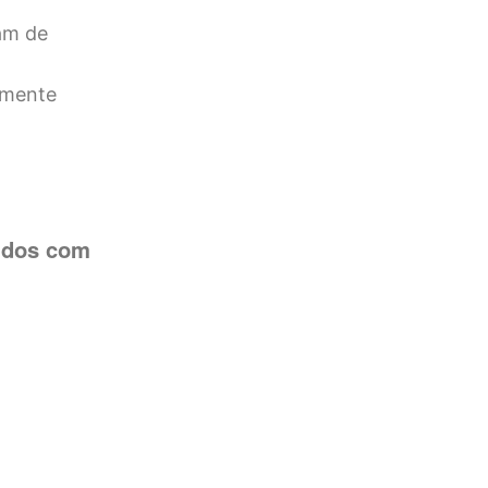
tam de
ilmente
didos com