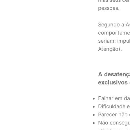
pessoas.
Segundo a As
comportament
seriam: impu
Atenção).
A desatenç
exclusivos
Falhar em da
Dificuldade 
Parecer não 
Não consegui