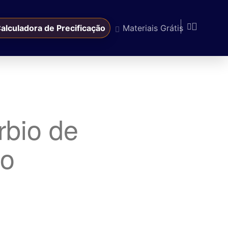
alculadora de Precificação
Materiais Grátis
rbio de
ão