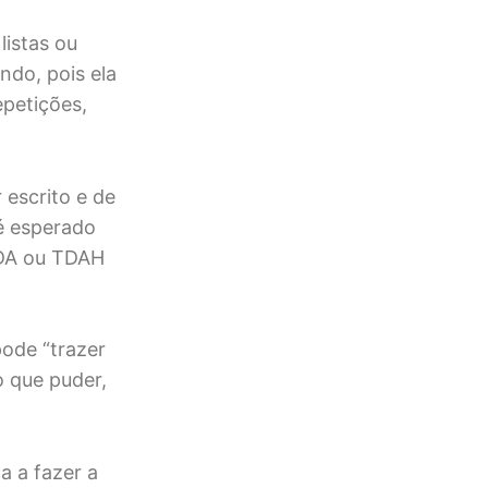
istas ou
ndo, pois ela
epetições,
 escrito e de
 é esperado
TDA ou TDAH
pode “trazer
o que puder,
a a fazer a