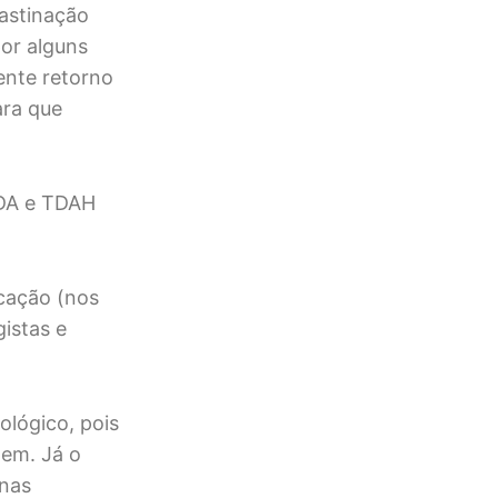
rastinação
por alguns
ente retorno
ara que
DDA e TDAH
icação (nos
gistas e
ológico, pois
gem. Já o
 nas