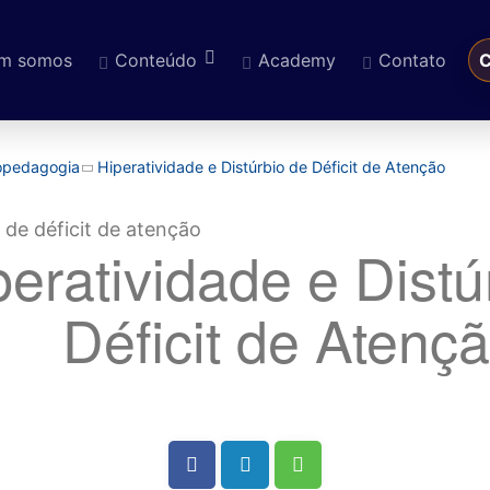
m somos
Conteúdo
Academy
Contato
C
eúdo
copedagogia
Hiperatividade e Distúrbio de Déficit de Atenção
peratividade e Distú
Déficit de Atenç