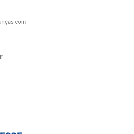
rianças com
r