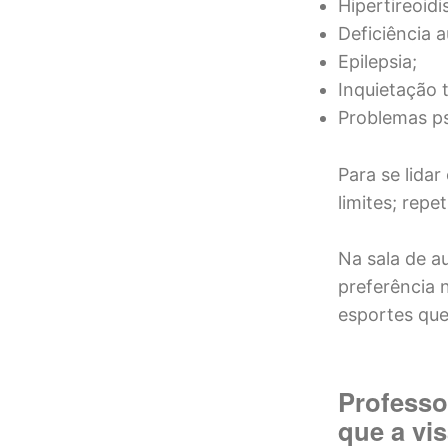
Hipertireoid
Deficiência a
Epilepsia;
Inquietação t
Problemas ps
Para se lida
limites; repe
Na sala de au
preferência n
esportes qu
Professo
que a vi