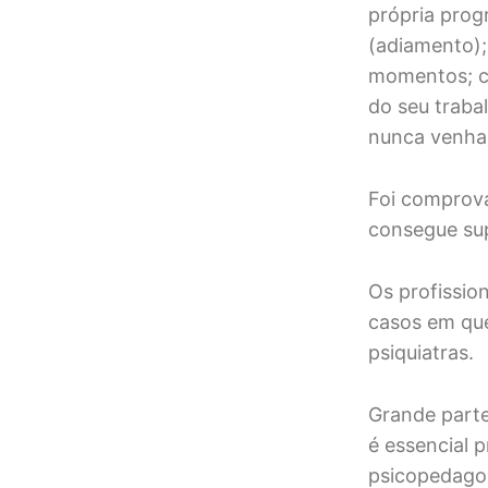
própria prog
(adiamento);
momentos; c
do seu traba
nunca venham
Foi comprov
consegue sup
Os profissio
casos em que
psiquiatras.
Grande parte
é essencial 
psicopedagog