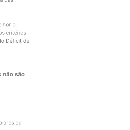
elhor o
s critérios
do Déficit de
s não são
olares ou