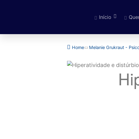
Início
Que
Pular para o cont
Home
Melanie Grukraut - Psi
Hi