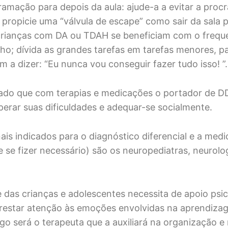
ramação para depois da aula: ajude-a a evitar a proc
 propicie uma “válvula de escape” como sair da sala 
rianças com DA ou TDAH se beneficiam com o frequ
lho; dívida as grandes tarefas em tarefas menores, p
 a dizer: “Eu nunca vou conseguir fazer tudo isso! ”.
ado que com terapias e medicações o portador de 
erar suas dificuldades e adequar-se socialmente.
nais indicados para o diagnóstico diferencial e a med
 se fizer necessário) são os neuropediatras, neurolo
 das crianças e adolescentes necessita de apoio psic
prestar atenção às emoções envolvidas na aprendiza
o será o terapeuta que a auxiliará na organização e