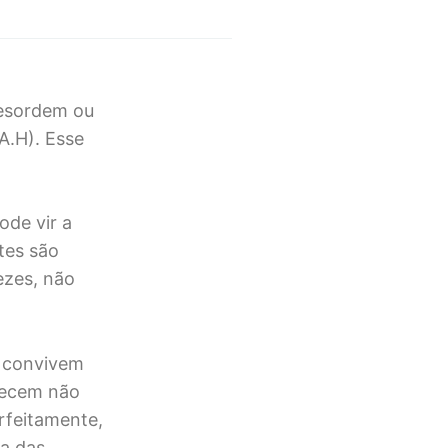
Desordem ou
A.H). Esse
ode vir a
tes são
vezes, não
e convivem
arecem não
rfeitamente,
ia das