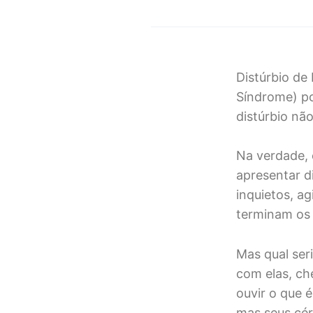
Distúrbio d
Síndrome) po
distúrbio nã
Na verdade, 
apresentar d
inquietos, ag
terminam os 
Mas qual ser
com elas, ch
ouvir o que 
mas seus cér