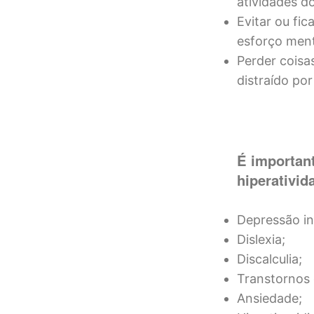
atividades d
Evitar ou fi
esforço ment
Perder coisa
distraído por
É importan
hiperativid
Depressão inf
Dislexia;
Discalculia;
Transtornos
Ansiedade;