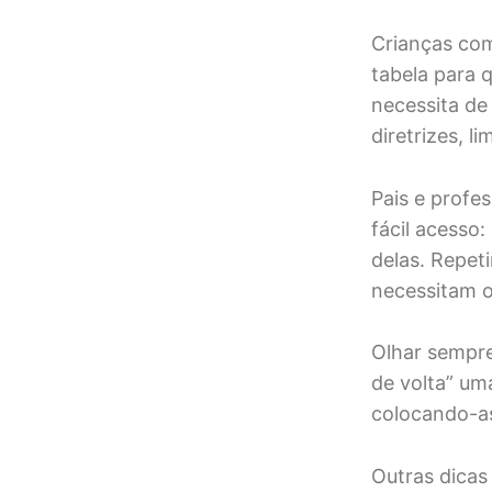
Crianças com
tabela para 
necessita de 
diretrizes, l
Pais e profe
fácil acesso
delas. Repet
necessitam o
Olhar sempre
de volta” um
colocando-as
Outras dicas