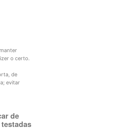
 manter
izer o certo.
orta, de
a; evitar
car de
 testadas