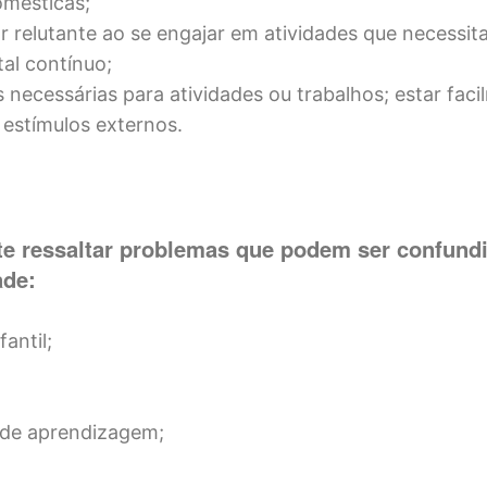
omésticas;
car relutante ao se engajar em atividades que necessi
al contínuo;
s necessárias para atividades ou trabalhos; estar fac
 estímulos externos.
te ressaltar problemas que podem ser confun
ade:
antil;
 de aprendizagem;