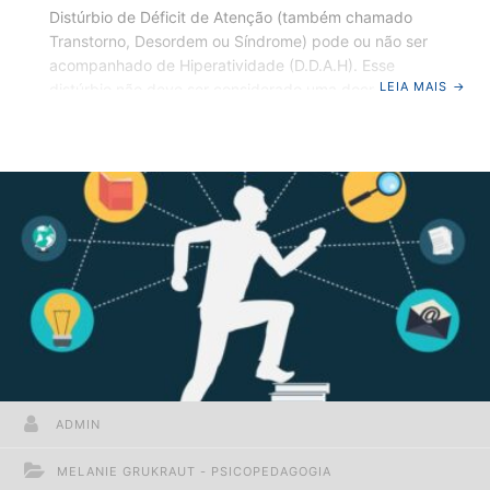
Distúrbio de Déficit de Atenção (também chamado
Transtorno, Desordem ou Síndrome) pode ou não ser
acompanhado de Hiperatividade (D.D.A.H). Esse
LEIA MAIS
→
distúrbio não deve ser considerado uma doença ou
desordem. Na verdade, é uma forma diferente de
pensar; em alguns casos, pode vir a apresentar
dificuldades de relacionamento. Crianças e
adolescentes são inquietos, agitados, distraídos,
desatentos, impulsivos, e muitas vezes, não terminam
os projetos em que se engajam. Mas qual seria um dos
sinais de alerta… Desatenção. Pessoas que convivem
com elas, chegam a pensar que
ADMIN
MELANIE GRUKRAUT - PSICOPEDAGOGIA