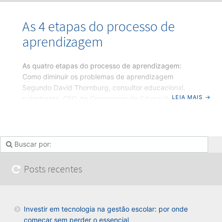
As 4 etapas do processo de
aprendizagem
As quatro etapas do processo de aprendizagem:
Como diminuir os problemas de aprendizagem
Segundo David Thornburg, consultor educacional,
LEIA MAIS
→
palestrante, CEO de Congressos de Educação e autor
americano, as pessoas têm dificuldade em aprender e
reter os conteúdos por não passarem de forma
adequada pelas quatro etapas do processo de
aprendizagem. A pergunta que ele se fazia é o porquê
de as pessoas não conseguirem apreender e reter
informações relevantes para elas, esquecendo-as
Posts recentes
depois de algum tempo. Sabe-se que esse processo
pode fazer parte da normalidade,
Investir em tecnologia na gestão escolar: por onde
começar sem perder o essencial