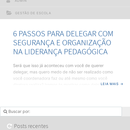
ADMIN
GESTÃO DE ESCOLA
6 PASSOS PARA DELEGAR COM
SEGURANÇA E ORGANIZAÇÃO
NA LIDERANÇA PEDAGÓGICA
Será que isso já aconteceu com você de querer
delegar, mas quero medo de não ser realizado como
você coordenadora faz ou até mesmo como você
LEIA MAIS
→
diretora realiza? Iremos te mostrar como delegar com
segurança na liderança pedagógica. Deixa eu te
contar aqui isso é muito natural acabamos no
sobrecarregando por insegurança ou até mesmo
dúvidas que as tarefas seja bem realizada ou outras
vezes você acaba delegando e tendo que refazer
Mas para isso não acontecer eu tenho aqui seis
Posts recentes
passos para você delegar