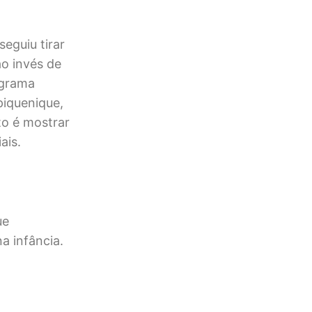
eguiu tirar
o invés de
ograma
piquenique,
to é mostrar
ais.
ue
a infância.