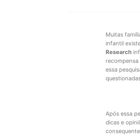
Muitas famíl
infantil exis
Research
in
recompensa s
essa pesquis
questionadas
Após essa pe
dicas e opin
consequentem