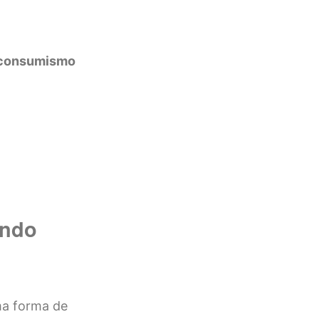
o consumismo
ando
ma forma de