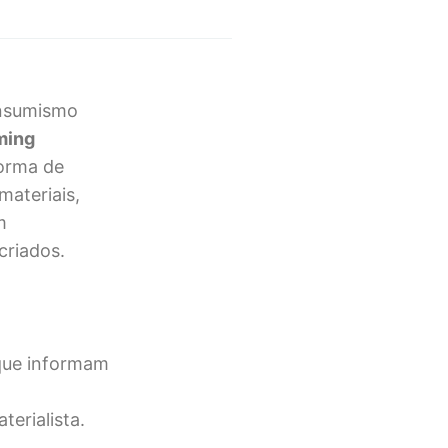
onsumismo
ming
orma de
materiais,
m
criados.
 que informam
erialista.