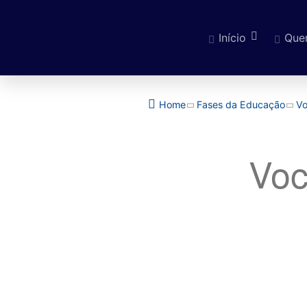
Início
Que
Pular para o cont
Home
Fases da Educação
Vo
Voc