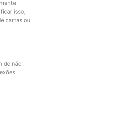
iamente
icar isso,
de cartas ou
ém de não
nexões