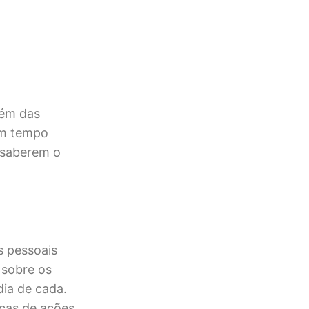
lém das
um tempo
 saberem o
s pessoais
 sobre os
dia de cada.
icas de ações