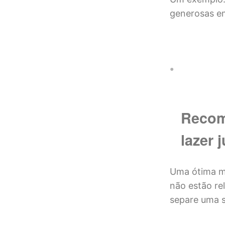
generosas em
Recom
lazer 
Uma ótima ma
não estão re
separe uma s