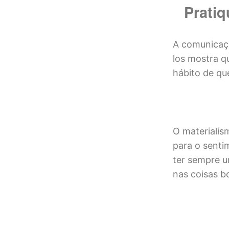
Pratiq
A comunicaçã
los mostra q
hábito de que
O materialis
para o sentim
ter sempre u
nas coisas bo