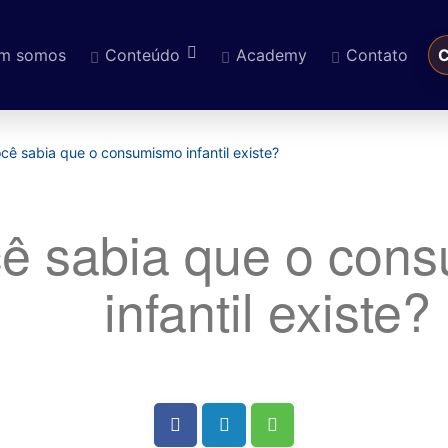
m somos
Conteúdo
Academy
Contato
C
eúdo
cê sabia que o consumismo infantil existe?
ê sabia que o con
infantil existe?