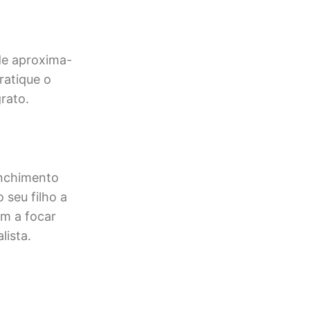
de aproxima-
ratique o
grato.
enchimento
 seu filho a
m a focar
lista.