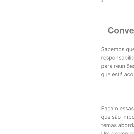
Conver
Sabemos que 
responsabili
para reuniõe
que está ac
Façam essas 
que são impo
temas aborda
Um exemplo: 