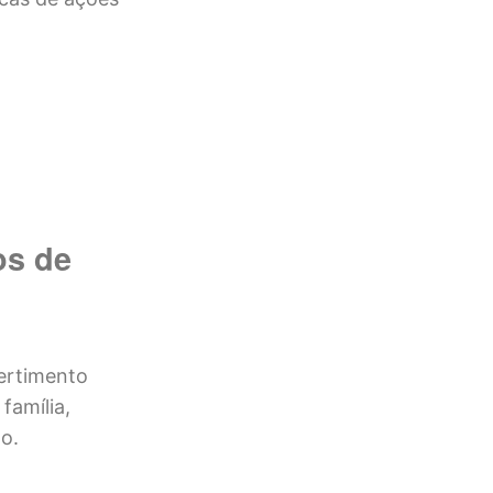
os de
vertimento
família,
o.