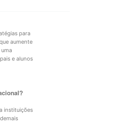
ratégias para
e que aumente
m uma
 pais e alunos
acional?
 instituições
e demais