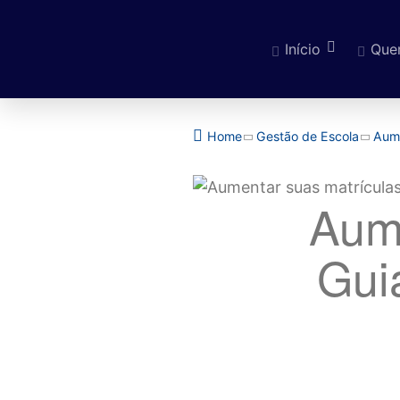
Início
Que
Pular para o cont
Home
Gestão de Escola
Aume
Aume
Gui