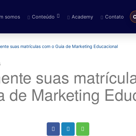
m somos
Conteúdo
Academy
Contato
C
eúdo
nte suas matrículas com o Guia de Marketing Educacional
nte suas matrícul
a de Marketing Edu