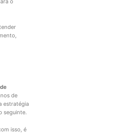
para o
tender
imento,
 de
onos de
a estratégia
o seguinte.
com isso, é