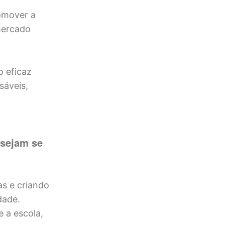
romover a
 mercado
o eficaz
sáveis,
esejam se
as e criando
dade.
 a escola,