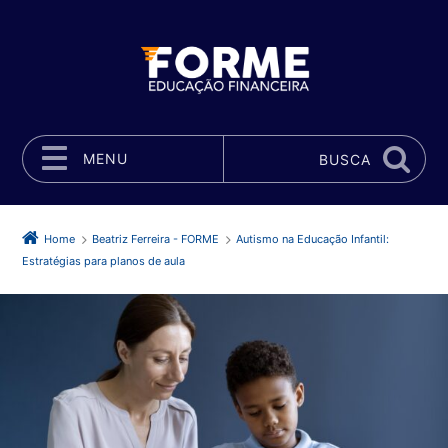
MENU
BUSCA
Pular para o conteúdo
Home
Beatriz Ferreira - FORME
Autismo na Educação Infantil:
Estratégias para planos de aula