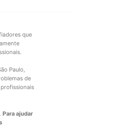
fiadores que
mamente
sionais.
ão Paulo,
roblemas de
rofissionais
.
Para ajudar
s