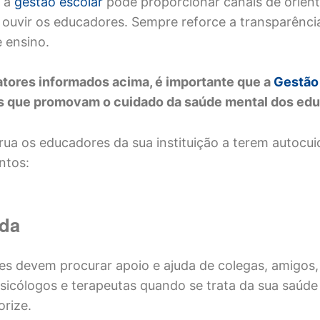
, a
gestão escolar
pode proporcionar canais de orien
 ouvir os educadores. Sempre reforce a transparênci
 ensino. ‍
atores informados acima, é importante que a
Gestão
es que promovam o cuidado da saúde mental dos ed
strua os educadores da sua instituição a terem autocu
ntos:
uda
s devem procurar apoio e ajuda de colegas, amigos, 
icólogos e terapeutas quando se trata da sua saúde
orize.