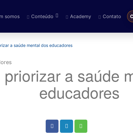
m somos
Conteúdo
Academy
Contato
C
eúdo
rizar a saúde mental dos educadores
priorizar a saúde 
educadores