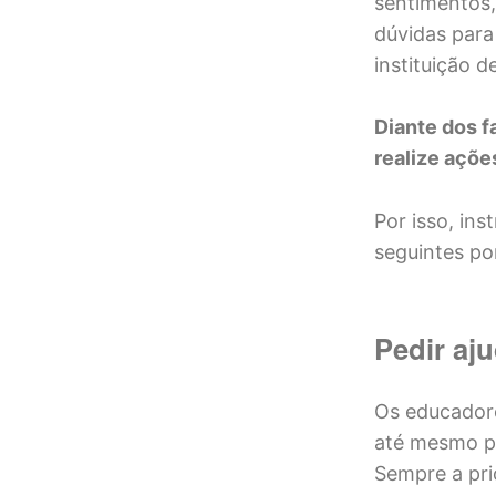
sentimentos
dúvidas para
instituição de
Diante dos f
realize açõ
Por isso, in
seguintes po
Pedir aj
Os educadore
até mesmo ps
Sempre a pri