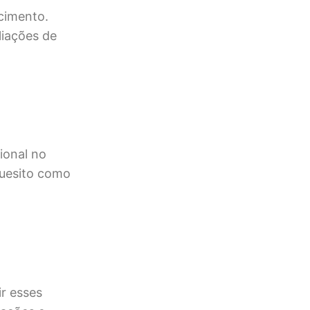
cimento.
liações de
ional no
quesito como
r esses