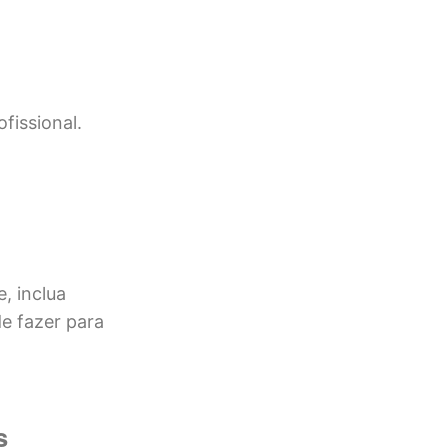
fissional.
e, inclua
e fazer para
s