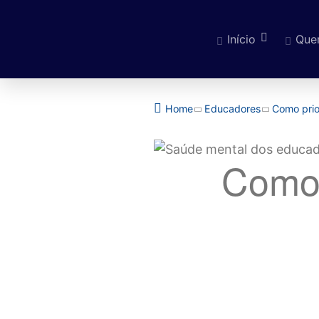
Início
Que
Pular para o cont
Home
Educadores
Como prio
Como 