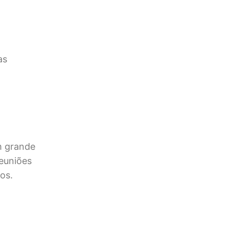
as
um grande
reuniões
os.