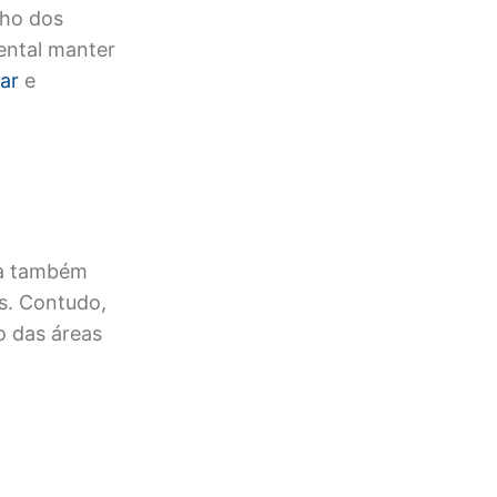
nho dos
ental manter
ar
e
la também
s. Contudo,
 das áreas