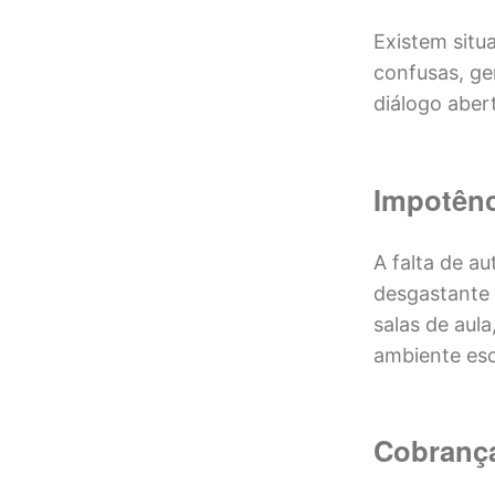
Existem situ
confusas, ge
diálogo aber
Impotênc
A falta de a
desgastante 
salas de aul
ambiente esc
Cobrança