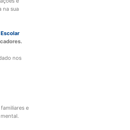
tações e
a na sua
 Escolar
ucadores.
idado nos
familiares e
 mental.