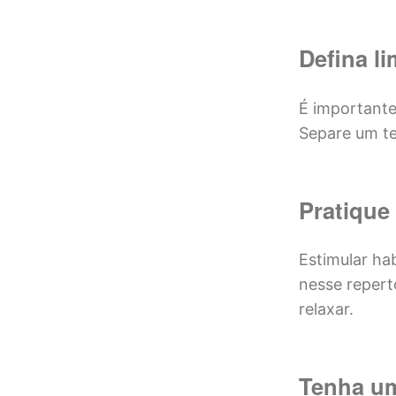
Defina li
É importante 
Separe um te
Pratique 
Estimular hab
nesse repert
relaxar.
Tenha u