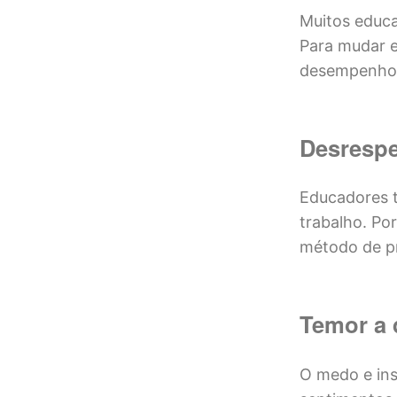
Muitos educa
Para mudar e
desempenho 
Desrespe
Educadores t
trabalho. Po
método de pr
Temor a
O medo e ins