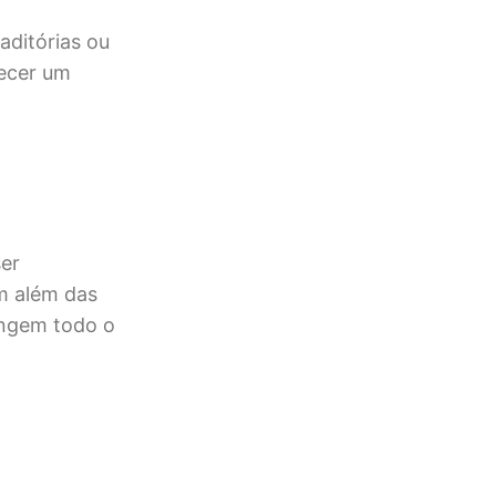
aditórias ou
lecer um
ser
m além das
angem todo o